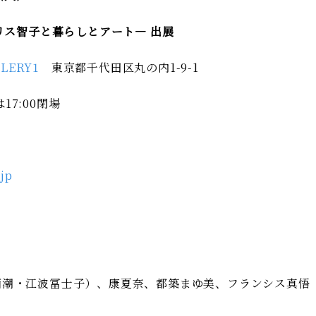
 ―クリス智子と暮らしとアート― 出展
LERY1
東京都千代田区丸の内1-9-1
17:00閉場
_jp
西潮・江波冨士子）、康夏奈、都築まゆ美、フランシス真悟